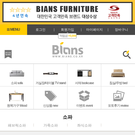
로그인
|
회원가입
|
마이페이지
|
장바구니
적립금
+5,000
즐겨찾기
검색
소파 sofa
거실장/테이블 TV stand
서재 bookcase
침실/주방 bed
원목가구 Wood
신상품 new
이벤트 event
포토후기 review
소파
패브릭소파
가죽소파
좌식소파