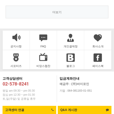
더보기
공지사항
FAQ
개인결제창
회사소개
서포터즈
비앙스협찬
블로그
페이스북
고객상담센터
입금계좌안내
02-578-8241
예금주 : (주)바이포인
평일 am 09:30 ~ pm 05:30
기업 : 064-081183-01-051
점심 pm 12:30 ~ pm 01:30
토,일(주말) 및 공휴일 휴무
고객센터 연결
Q&A 게시판