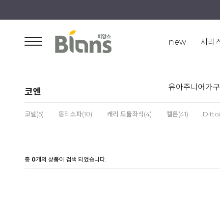
new
시리
유아주니어가구
코엔
코넬(5)
몽리소파(10)
캐리 모듈좌식(4)
켈른(41)
Ditto
총
0
개의 상품이 검색 되었습니다.