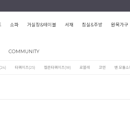
즈
소파
거실장&테이블
서재
침실&주방
원목가구
COMMUNITY
(24)
터쿼이즈(25)
켈른터쿼이즈(18)
로블레
코엔
밴 모듈소