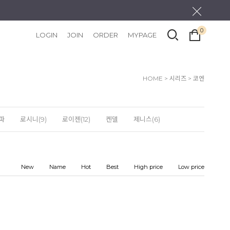
0
LOGIN
JOIN
ORDER
MYPAGE
HOME
>
시리즈
>
코엔
파
로시니(9)
로이젠(12)
켄델
제니스(6)
New
Name
Hot
Best
High price
Low price