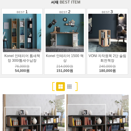
서재
BEST ITEM
1
2
3
Konel 인테리어 틈새책
Konel 인테리어 1500 책
VONI 자작원목 2단 슬림
장 300/틈새수납장
상
회전책장
76,000원
214,000원
240,000원
54,000원
151,000원
180,000원