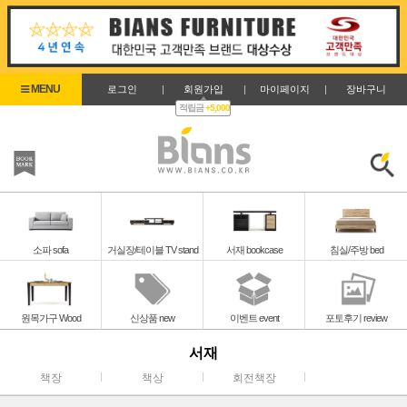
로그인
|
회원가입
|
마이페이지
|
장바구니
적립금
+5,000
즐겨찾기
검색
소파 sofa
거실장/테이블 TV stand
서재 bookcase
침실/주방 bed
원목가구 Wood
신상품 new
이벤트 event
포토후기 review
서재
책장
책상
회전책장