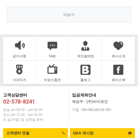
더보기
공지사항
FAQ
개인결제창
회사소개
서포터즈
비앙스협찬
블로그
페이스북
고객상담센터
입금계좌안내
02-578-8241
예금주 : (주)바이포인
평일 am 09:30 ~ pm 05:30
기업 : 064-081183-01-051
점심 pm 12:30 ~ pm 01:30
토,일(주말) 및 공휴일 휴무
고객센터 연결
Q&A 게시판