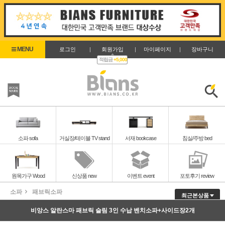
로그인
|
회원가입
|
마이페이지
|
장바구니
적립금
+5,000
즐겨찾기
검색
소파 sofa
거실장/테이블 TV stand
서재 bookcase
침실/주방 bed
원목가구 Wood
신상품 new
이벤트 event
포토후기 review
소파
패브릭소파
최근본상품
비앙스 알란스마 패브릭 슬림 3인 수납 벤치소파+사이드장2개