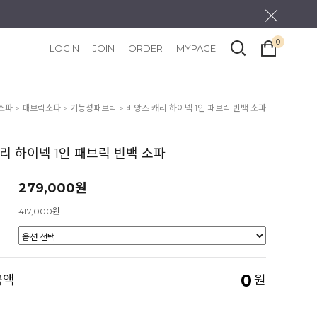
0
LOGIN
JOIN
ORDER
MYPAGE
소파
>
패브릭소파
>
기능성패브릭
> 비앙스 캐리 하이넥 1인 패브릭 빈백 소파
리 하이넥 1인 패브릭 빈백 소파
279,000원
417,000원
0
금액
원