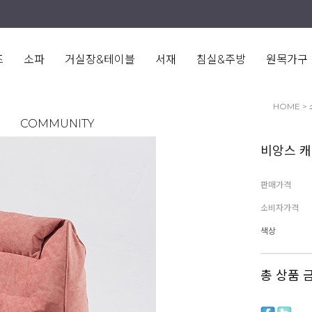
즈
소파
거실장&테이블
서재
침실&주방
원목가구
HOME
>
COMMUNITY
비앙스 캐
판매가격
소비자가격
색상
총 상품 