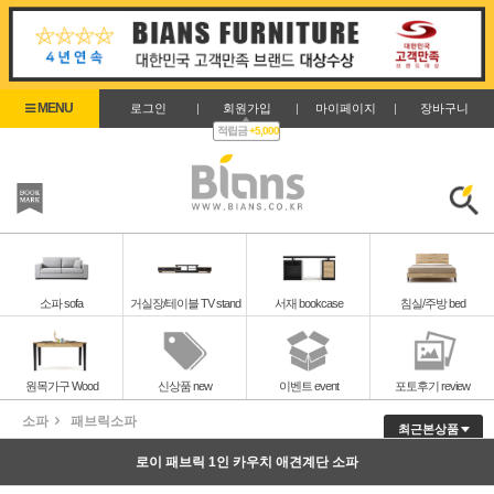
로그인
|
회원가입
|
마이페이지
|
장바구니
적립금
+5,000
즐겨찾기
검색
소파 sofa
거실장/테이블 TV stand
서재 bookcase
침실/주방 bed
원목가구 Wood
신상품 new
이벤트 event
포토후기 review
소파
패브릭소파
최근본상품
로이 패브릭 1인 카우치 애견계단 소파