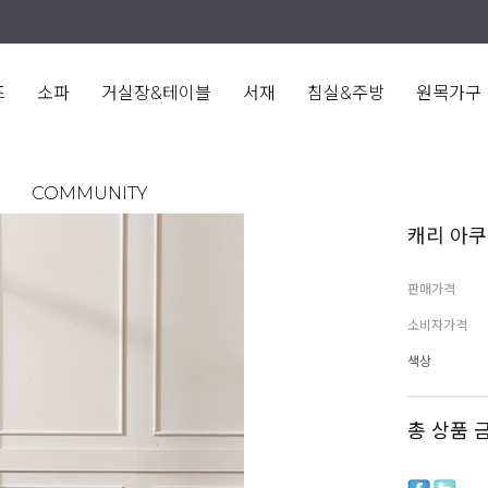
즈
소파
거실장&테이블
서재
침실&주방
원목가구
COMMUNITY
캐리 아쿠
판매가격
소비자가격
색상
총 상품 