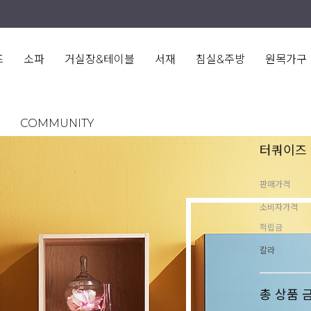
즈
소파
거실장&테이블
서재
침실&주방
원목가구
COMMUNITY
터쿼이즈 
판매가격
소비자가격
적립금
칼라
총 상품 