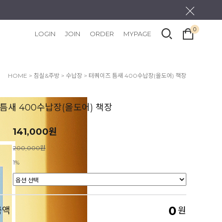
0
LOGIN
JOIN
ORDER
MYPAGE
HOME
>
침실&주방
>
수납장
> 터쿼이즈 틈새 400수납장(올도어) 책장
틈새 400수납장(올도어) 책장
141,000원
200,000원
1%
0
금액
원